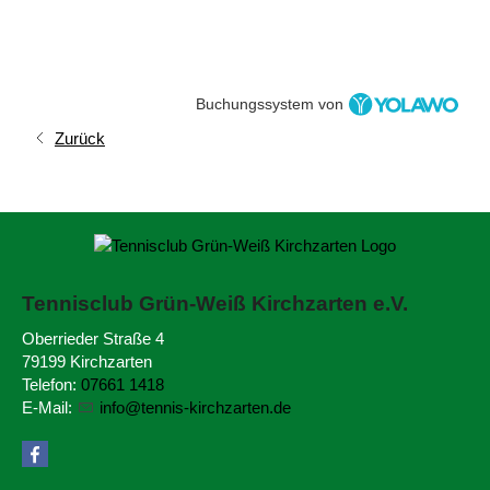
Buchungssystem von
Zurück
Tennisclub Grün-Weiß
Kirchzarten e.V.
Oberrieder Straße 4
79199 Kirchzarten
Telefon:
07661 1418
E-Mail:
nf
t
nn
s-k
rchz
rt
n
d