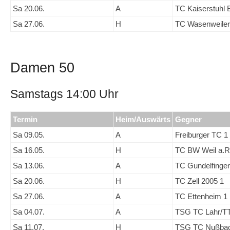
Sa 20.06.
A
TC Kaiserstuhl 
Sa 27.06.
H
TC Wasenweiler
Damen 50
Samstags 14:00 Uhr
Termin
Heim/Auswärts
Gegner
Sa 09.05.
A
Freiburger TC 1
Sa 16.05.
H
TC BW Weil a.R
Sa 13.06.
A
TC Gundelfinge
Sa 20.06.
H
TC Zell 2005 1
Sa 27.06.
A
TC Ettenheim 1
Sa 04.07.
A
TSG TC Lahr/T
Sa 11.07.
H
TSG TC Nußbac