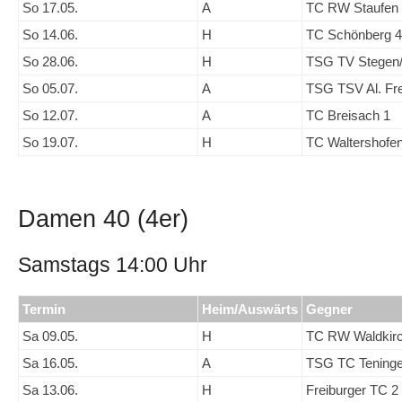
So 17.05.
A
TC RW Staufen
So 14.06.
H
TC Schönberg 4
So 28.06.
H
TSG TV Stegen
So 05.07.
A
TSG TSV Al. Fre
So 12.07.
A
TC Breisach 1
So 19.07.
H
TC Waltershofen
Damen 40 (4er)
Samstags 14:00 Uhr
Termin
Heim/Auswärts
Gegner
Sa 09.05.
H
TC RW Waldkirc
Sa 16.05.
A
TSG TC Tening
Sa 13.06.
H
Freiburger TC 2