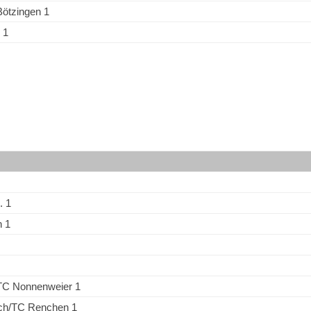
Bötzingen 1
 1
. 1
n 1
TC Nonnenweier 1
h/TC Renchen 1