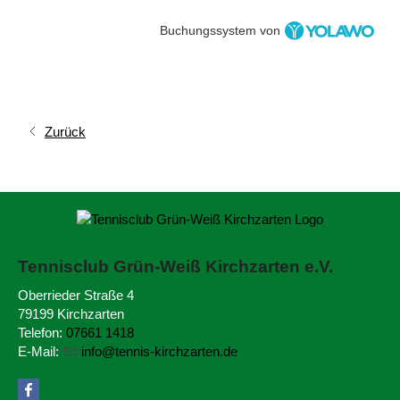
Buchungssystem von
Zurück
Tennisclub Grün-Weiß
Kirchzarten e.V.
Oberrieder Straße 4
79199 Kirchzarten
Telefon:
07661 1418
E-Mail:
nf
t
nn
s-k
rchz
rt
n
d