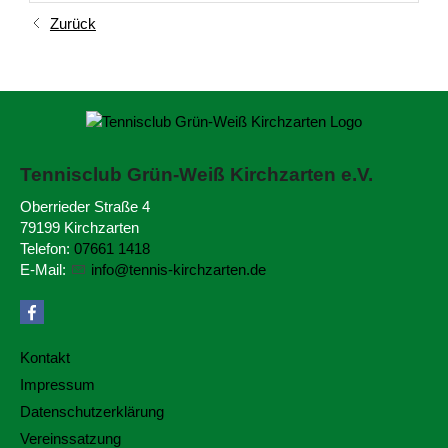
Zurück
Tennisclub Grün-Weiß
Kirchzarten e.V.
Oberrieder Straße 4
79199 Kirchzarten
Telefon:
07661 1418
E-Mail:
nf
t
nn
s-k
rchz
rt
n
d
Kontakt
Impressum
Datenschutzerklärung
Vereinssatzung