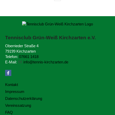
Tennisclub Grün-Weiß
Kirchzarten e.V.
Oberrieder Straße 4
79199 Kirchzarten
Telefon:
07661 1418
E-Mail:
nf
t
nn
s-k
rchz
rt
n
d
Kontakt
Impressum
Datenschutzerklärung
Vereinssatzung
FAQ