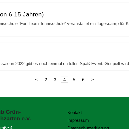
on 6-15 Jahren)
nisschule "Fun Team Tennisschule" veranstaltet ein Tagescamp für 
saison 2022 gibt es noch einmal en tolles Spaß-Event. Gespielt wi
<
2
3
4
5
6
>
ub Grün-
Kontakt
hzarten e.V.
Impressum
traße 4
Datenschutzerklärung