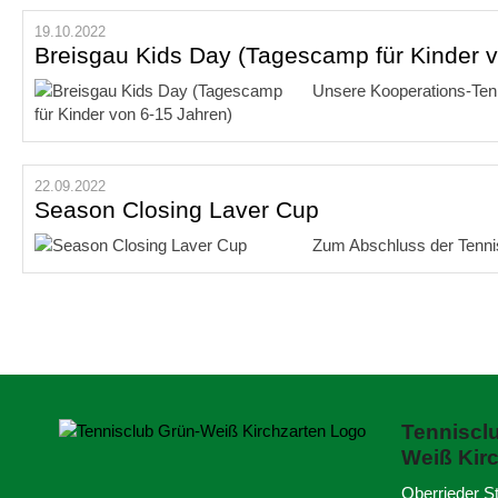
19.10.2022
Breisgau Kids Day (Tagescamp für Kinder v
Unsere Kooperations-Ten
22.09.2022
Season Closing Laver Cup
Zum Abschluss der Tennis
Tenniscl
Weiß
Kirc
Oberrieder S